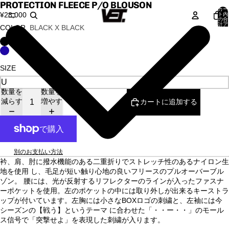
PROTECTION FLEECE P/O BLOUSON
カー
¥28,000
ト内
の合
計ア
COLOR
BLACK X BLACK
イテ
ム
数:
0
SIZE
数量を
数量を
減らす
増やす
カートに追加する
別のお支払い方法
衿、肩、肘に撥水機能のある二重折りでストレッチ性のあるナイロン生
地を使用 し、毛足が短い触り心地の良いフリースのプルオーバーブル
ゾン。 腰には、光が反射するリフレクターのラインが入ったファスナ
ーポケットを使用。左のポケットの中には取り外しが出来るキーストラ
ップが付いています。左胸には小さな
BOX
ロゴの刺繍と、左袖には今
シーズンの【戦う】というテーマ に合わせた「・・ー・・」のモール
ス信号で「突撃せよ」を表現した刺繍が入ります。