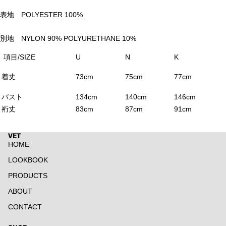
表地 POLYESTER 100%
別地 NYLON 90% POLYURETHANE 10%
項目/SIZE
U
N
K
着丈
73cm
75cm
77cm
バスト
134cm
140cm
146cm
裄丈
83cm
87cm
91cm
VET
HOME
LOOKBOOK
PRODUCTS
ABOUT
CONTACT