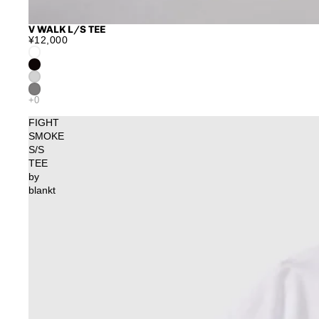
V WALK L/S TEE
¥12,000
FIGHT
SMOKE
S/S
TEE
by
blankt