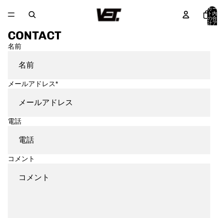
カー
ト内
の合
計ア
イテ
CONTACT
ム
数:
0
名前
メールアドレス
*
電話
コメント