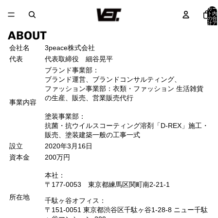
カー
ト内
の合
計ア
イテ
ABOUT
ム
数:
0
会社名
3peace株式会社
代表
代表取締役 細谷晃平​
ブランド事業部：
ブランド運営、ブランドコンサルティング、
ファッション事業部：衣類・ファッション 生活雑貨
の生産、販売​、営業販売代行​
事業内容
塗装事業部：
抗菌・抗ウイルスコーティング溶剤「D-REX」施工・
販売​、塗装建築一般の工事一式​
設立
2020年3月16日
資本金
200万円
本社：
〒177-0053 東京都練馬区関町南2-21-1
所在地
千駄ヶ谷オフィス：
〒151-0051 東京都渋谷区千駄ヶ谷1-28-8 ニュー千駄