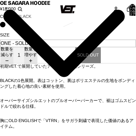
OE SAGARA HOODIE
カー
¥18,000
ト内
の合
計ア
COLOR
BLACK
イテ
ム
数:
0
SIZE
数量を
数量を
減らす
増やす
SOLD OUT
初期
VET.
で展開していたアイテムの復刻シリーズ。
BLACK
の
1
色展開。表はコットン、裏はポリエステルの生地をボンディ
ングした着心地の良い素材を使用。
オーバーサイズシルエットのプルオーバーパーカーで、裾はゴムスピン
ドルで絞れる仕様。
胸に
OLD ENGLISH
で「
VTRN
」をサガラ刺繍で表現した価値のあるア
イテム。