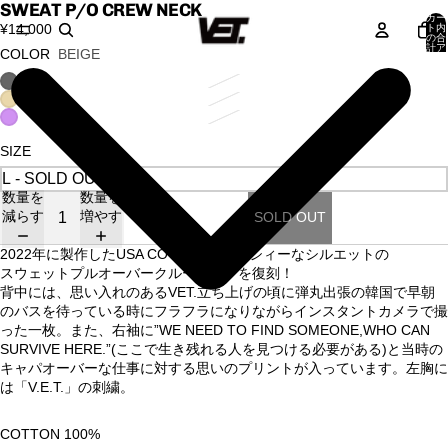
SWEAT P/O CREW NECK
カー
¥14,000
ト内
の合
計ア
COLOR
BEIGE
イテ
ム
数:
0
SIZE
数量を
数量を
減らす
増やす
SOLD OUT
2022年に製作したUSA COTTONでボクシィーなシルエットの
スウェットプルオーバークルーネックを復刻！
背中には、思い入れのあるVET.立ち上げの頃に弾丸出張の韓国で早朝
のバスを待っている時にフラフラになりながらインスタントカメラで撮
った一枚。また、右袖に”WE NEED TO FIND SOMEONE,WHO CAN
SURVIVE HERE.”(ここで生き残れる人を見つける必要がある)と当時の
キャパオーバーな仕事に対する思いのプリントが入っています。左胸に
は「V.E.T.」の刺繍。
COTTON 100%